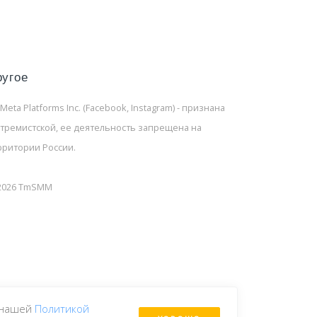
ругое
 Meta Platforms Inc. (Facebook, Instagram) - признана
стремистской, ее деятельность запрещена на
рритории России.
2026 TmSMM
с нашей
Политикой