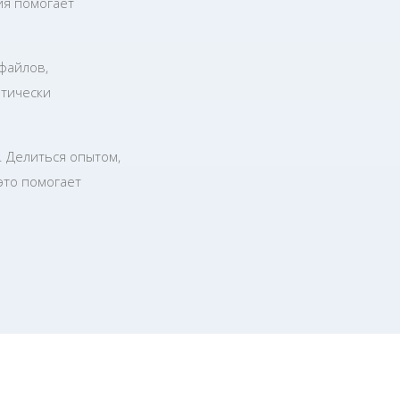
ия помогает
файлов,
атически
. Делиться опытом,
это помогает