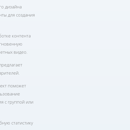
го дизайна
нты для создания
ботке контента
мгновенную
ретных видео.
предлагает
зрителей.
оект поможет
льзование
я с группой или
бную статистику