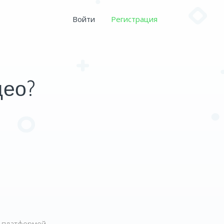
Войти
Регистрация
део?
й платформой