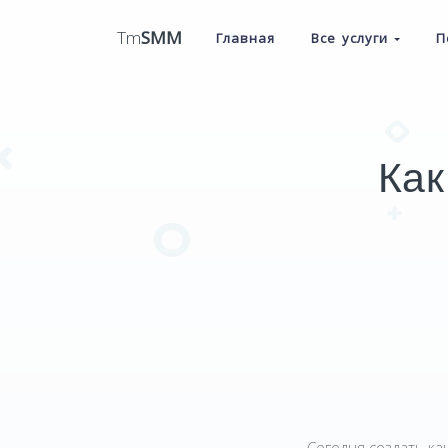
Tm
SMM
Главная
Все услуги
П
Как
Сегодня создать ка