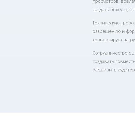
просмотров, вовле
создать более цел
Технические требо
разрешению и форм
конвертирует загр
Сотрудничество с 
создавать совместн
расширить аудитор