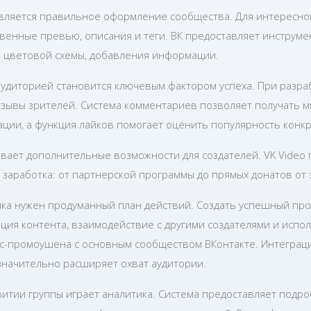
вляется правильное оформление сообщества. Для интересно
венные превью, описания и теги. ВК предоставляет инструме
и цветовой схемы, добавления информации.
аудиторией становится ключевым фактором успеха. При разра
тзывы зрителей. Система комментариев позволяет получать 
ации, а функция лайков помогает оценить популярность конк
вает дополнительные возможности для создателей. VK Video 
заработка: от партнерской программы до прямых донатов от 
ика нужен продуманный план действий. Создать успешный пр
ция контента, взаимодействие с другими создателями и испо
с-промоушена с основным сообществом ВКонтакте. Интеграци
значительно расширяет охват аудитории.
итии группы играет аналитика. Система предоставляет подро