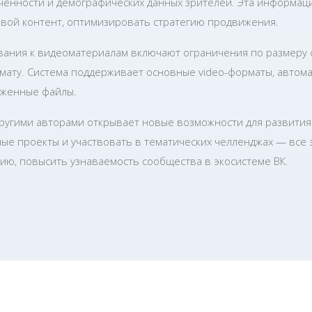
ченности и демографических данных зрителей. Эта информац
евой контент, оптимизировать стратегию продвижения.
вания к видеоматериалам включают ограничения по размеру 
ату. Система поддерживает основные video-форматы, автом
уженные файлы.
другими авторами открывает новые возможности для развития
ые проекты и участвовать в тематических челленджах — все 
ию, повысить узнаваемость сообщества в экосистеме ВК.