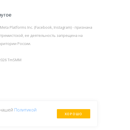
ругое
 Meta Platforms Inc. (Facebook, Instagram) - признана
стремистской, ее деятельность запрещена на
рритории России.
2026 TmSMM
с нашей
Политикой
ХОРОШО