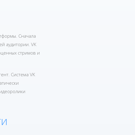
тформы. Сначала
ей аудитории. VK
оценных стримов и
ент. Система VK
атически
видеоролики
ги