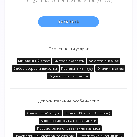
Telegram - Качественные просмотры (Россия)
ЗАКАЗАТЬ
Особенности услуги:
Мгновенный старт
Быстрая скорость
Качество высокое
Выбор скорости накрутки
Поставить на паузу
Отменить заказ
Редактирование заказа
Дополнительные особенности:
Отложенный запуск
Первые 10 записей (новые)
Автопросмотры на новые записи
Просмотры на определенные записи
Просмотры на Telegraph (telegra.ph)
В статистике русский язык