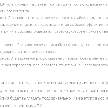
ЦА, то его уберут из ленты. Поэтому даже при использовании
енного контента.
мы. Страницы с высокой вовлеченностью (лайки, комментари
азмещение в таких сообществах, считая их более эффективн
накрутки, поскольку существуют сервисы, которые помогают в
 проекта. Большое количество лайков формирует положитель
опулярность и востребованность.
ков. Эта задача напрямую связана с первой. Если в ленте п
нс заинтересовать пользователя станет выше. Благодаря эт
приносит пользу для продвижения паблика и личного проф
удет расти лишь количество реакций при отсутствии новы
аблика будет выглядеть подозрительно. Из-за этого высо
каций алгоритмами ВК.