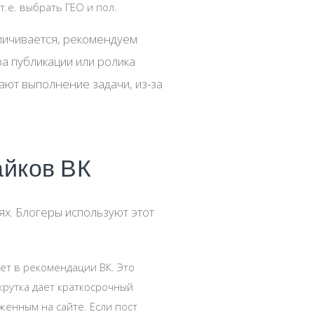
.е. выбрать ГЕО и пол.
еличивается, рекомендуем
ра публикации или ролика
ают выполнение задачи, из-за
айков ВК
ях. Блогеры используют этот
ет в рекомендации ВК. Это
крутка дает краткосрочный
женным на сайте. Если пост