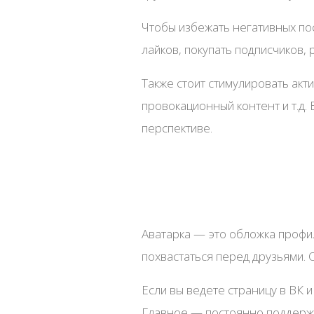
Чтобы избежать негативных пос
лайков, покупать подписчиков, 
Также стоит стимулировать акт
провокационный контент и т.д.
перспективе.
Аватарка — это обложка профил
похвастаться перед друзьями. 
Если вы ведете страницу в ВК 
Главное — постоянно поддержи