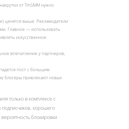
 накрутки от TmSMM нужно
и) ценятся выше. Рекламодатели
ыми. Главное — использовать
ыявлять искусственное
ное впечатление у партнеров,
опадется пост с большим
ому блогеры привлекают новых
иля только в комплексе с
х подписчиков, хорошего
ка вероятность блокировки