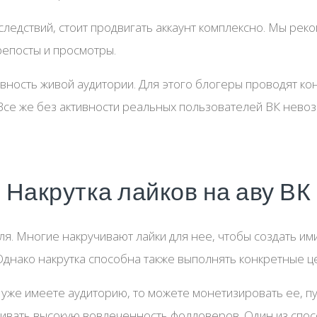
ледствий, стоит продвигать аккаунт комплексно. Мы рек
репосты и просмотры.
ивность живой аудитории. Для этого блогеры проводят ко
 Все же без активности реальных пользователей ВК нево
Накрутка лайков на аву ВК
я. Многие накручивают лайки для нее, чтобы создать им
Однако накрутка способна также выполнять конкретные ц
и уже имеете аудиторию, то можете монетизировать ее, п
вать высокую вовлеченность фолловеров. Один из спосо