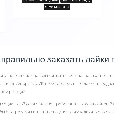
Отменить заказ
 правильно заказать лайки 
пулярности или пользы контента. Они позволяют понять,
ост и т.д. Алгоритмы VK также отслеживают лайки и продв
вом реакций.
ы социальной сети стала востребована накрутка лайков 
ы быстро улучшить статистику поста и увеличить его охва