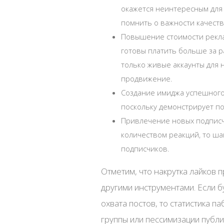
окажется неинтересным для 
помнить о важности качеств
Повышение стоимости рекла
готовы платить больше за р
только живые аккаунты для 
продвижение.
Создание имиджа успешного
поскольку демонстрирует п
Привлечение новых подписчи
количеством реакций, то ша
подписчиков.
Отметим, что накрутка лайков 
другими инструментами. Если б
охвата постов, то статистика п
группы или пессимизации публи