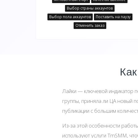
Выбор страны аккаунтов
Выбор пола аккаунтов
Поставить на паузу
Отменить заказ
Как
Лайки — ключевой индикатор по
группы, приняла ли ЦА новый п
публикации с большим количест
Из-за этой особенности работ
используют услуги TmSMM, чтоб