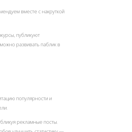
омендуем вместе с накруткой
нкурсы, публикуют
зможно развивать паблик в
итацию популярности и
ели.
убликуя рекламные посты.
бов улучшить статистику —