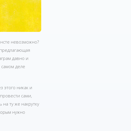
Инсте невозможно?
, предлагающая
аграм давно и
 самом деле
з этого никак и
провести сами,
 на ту же накрутку
оторым нужно