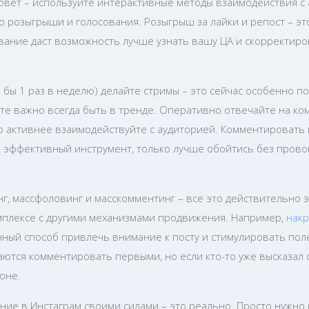
овет – используйте интерактивные методы взаимодействия с 
о розыгрыши и голосования. Розыгрыш за лайки и репост – э
ование даст возможность лучше узнать вашу ЦА и скорректиро
 бы 1 раз в неделю) делайте стримы – это сейчас особенно по
те важно всегда быть в тренде. Оперативно отвечайте на ко
о активнее взаимодействуйте с аудиторией. Комментировать 
е эффективный инструмент, только лучше обойтись без прово
г, массфоловинг и масскомментинг – все это действительно 
омплексе с другими механизмами продвижения. Например,
накр
чный способ привлечь внимание к посту и стимулировать пол
аются комментировать первыми, но если кто-то уже высказал 
роне.
ие в Инстаграм своими силами – это реально. Просто нужно 