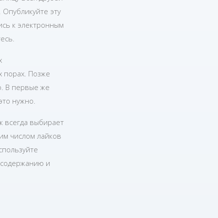
. Опубликуйте эту
пись к электронным
есь.
х
 порах. Позже
о. В первые же
это нужно.
ек всегда выбирает
шим числом лайков
используйте
 содержанию и