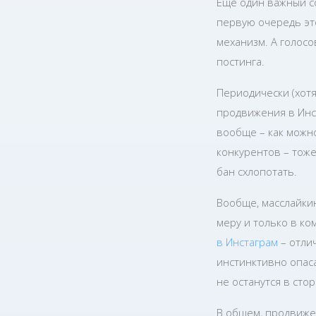
Еще один важный с
первую очередь эт
механизм. А голос
постинга.
Периодически (хотя
продвижения в Инс
вообще – как можн
конкурентов – тож
бан схлопотать.
Вообще, масслайкин
меру и только в к
в Инстаграм
– отли
инстинктивно опас
не останутся в сто
В общем, продвижен