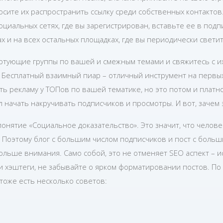
осите их распространить ссылку среди собственных контактов
социальных сетях, где вы зарегистрирован, вставьте ее в под
х и на всех остальных площадках, где вы периодически светит
артующие группы по вашей и смежным темами и свяжитесь с и
 Бесплатный взаимный пиар – отличный инструмент на первых
ть рекламу у ТОПов по вашей тематике, но это потом и платн
 начать накручивать подписчиков и просмотры. И вот, зачем 
понятие «Социальное доказательство». Это значит, что челов
. Поэтому блог с большим числом подписчиков и пост с боль
ольше внимания. Само собой, это не отменяет SEO аспект – 
и хэштеги, не забывайте о ярком форматировании постов. По
тоже есть несколько советов: