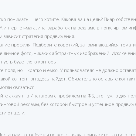
ко понимать – чего хотите. Какова ваша цель? Пиар собстве
А интернет-магазина, заработок на рекламе в популярном и
и зависит стратегия продвижения.
дание профиля. Подберите короткий, запоминающийся, темати
те личное фото, никаких абстрактных изображений. Исключен
 пусть будет лого конторы.
е поля, но – кратко и емко. У пользователя не должно остава
 какой контент он здесь найдет. Обязательно оставьте конта
могли связаться.
те аккаунт в Инстаграм с профилем на ФБ, это нужно для пол
тинговой рекламы, без которой быстрое и успешное продвиж
ти от цели.
Инстаграм потребуется позже, сначала пригласите на свою стр