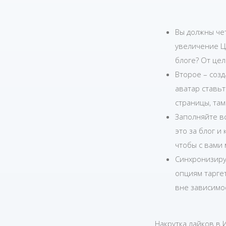
Вы должны чет
увеличение Ц
блоге? От цел
Второе – соз
аватар ставь
страницы, там
Заполняйте вс
это за блог и
чтобы с вами 
Синхронизируй
опциям тарге
вне зависимос
Накрутка лайков в 