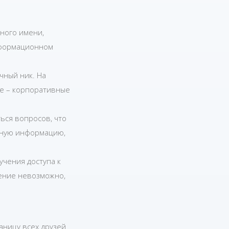
нного имени,
нформационном
чный ник. На
ие – корпоративные
ться вопросов, что
ктную информацию,
учения доступа к
ение невозможно,
аницу всех друзей