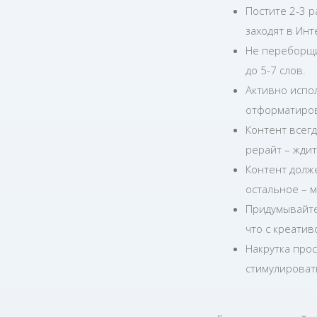
Постите 2-3 р
заходят в Инт
Не переборщи
до 5-7 слов.
Активно испо
отформатиро
Контент всег
рерайт – ждит
Контент долже
остальное – м
Придумывайте
что с креати
Накрутка про
стимулироват