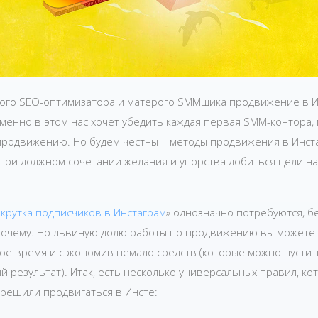
ного SEO-оптимизатора и матерого SMMщика продвижение в 
именно в этом нас хочет убедить каждая первая SMM-контора
 продвижению. Но будем честны – методы продвижения в Инст
 при должном сочетании желания и упорства добиться цели на
крутка подписчиков в Инстаграм
» однозначно потребуются, бе
почему. Но львиную долю работы по продвижению вы можете 
ое время и сэкономив немало средств (которые можно пустить
й результат). Итак, есть несколько универсальных правил, к
 решили продвигаться в Инсте: