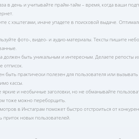
аза в день и учитывайте прайм-тайм – время, когда ваши под
ернет.
те с хэштегами, иначе упадете в поисковой выдаче. Оптима
льзуйте фото-, видео- и аудио-материалы. Тексты пишите неб
ванные.
да должен быть уникальным и интересным. Делаете репосты 
е отписок.
н быть практически полезен для пользователя или вызывать у
имо кассы.
 яркие и необычные заголовки, но не обманывайте пользова
вом тоже можно переборщить.
смотров в Инстаграм поможет быстро отстроиться от конкурен
ь приток новых пользователей.