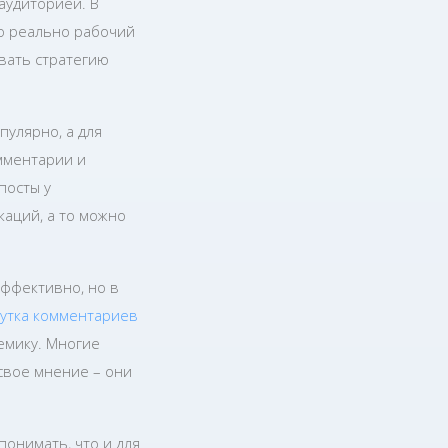
аудиторией. В
то реально рабочий
вать стратегию
пулярно, а для
мментарии и
посты у
каций, а то можно
эффективно, но в
утка комментариев
емику. Многие
свое мнение – они
понимать, что и для