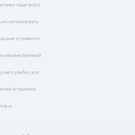
писчики чаще всего
льно использовать
ольшие и грамотно
или некачественный
 него улыбку, все
телей и помните,
тов и